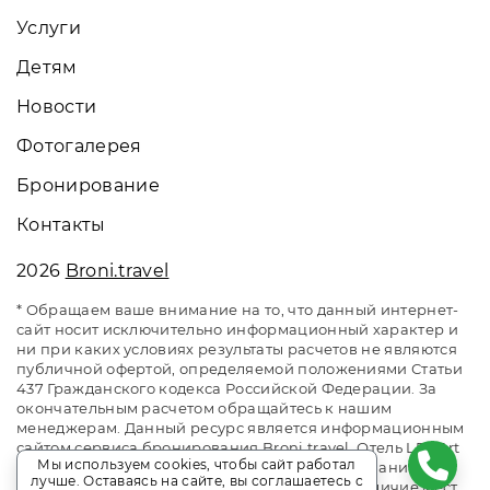
Услуги
Детям
Новости
Фотогалерея
Бронирование
Контакты
2026
Broni.travel
* Обращаем ваше внимание на то, что данный интернет-
сайт носит исключительно информационный характер и
ни при каких условиях результаты расчетов не являются
публичной офертой, определяемой положениями Статьи
437 Гражданского кодекса Российской Федерации. За
окончательным расчетом обращайтесь к нашим
менеджерам. Данный ресурс является информационным
сайтом сервиса бронирования Broni.travel. Отель LES Art
Мы используем cookies, чтобы сайт работал
Resort / Лес Арт Резорт. Сайт онлайн бронирования
лучше. Оставаясь на сайте, вы соглашаетесь с
номеров. Актуальные цены, прайс-листы и наличие мест.